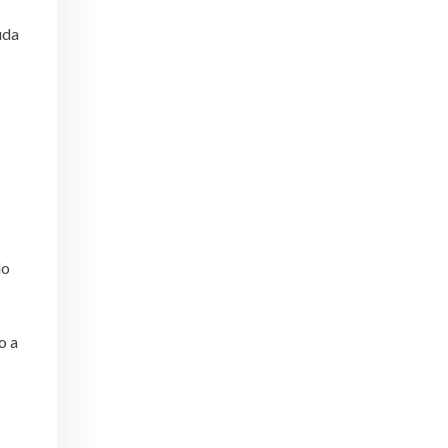
uda
do
o a
s