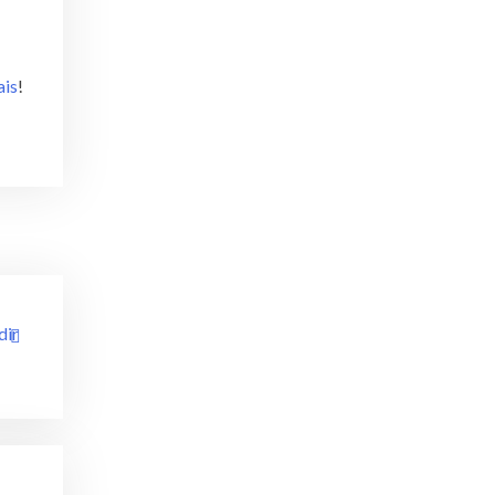
ais
!
dir