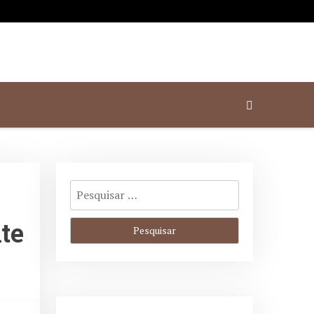
l em Porto Alegre
te